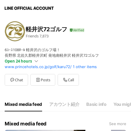
軽井沢72ゴルフ
Friends
7,873
6ｺｰｽ108ﾎｰﾙ 軽井沢のゴルフ場！
長野県 北佐久郡軽井沢町 発地南軽井沢 軽井沢72ゴルフ
Open 24 hours
www.princehotels.co.jp/golf/karu72/
1 other items
Sun
00:00 - 00:00
Mon
00:00 - 00:00
Tue
00:00 - 00:00
Chat
Posts
Call
Wed
00:00 - 00:00
Thu
00:00 - 00:00
Fri
00:00 - 00:00
Sat
00:00 - 00:00
Mixed media feed
アカウント紹介
Basic info
You migh
7:00A.M.〜4:00P.M.
Mixed media feed
See more