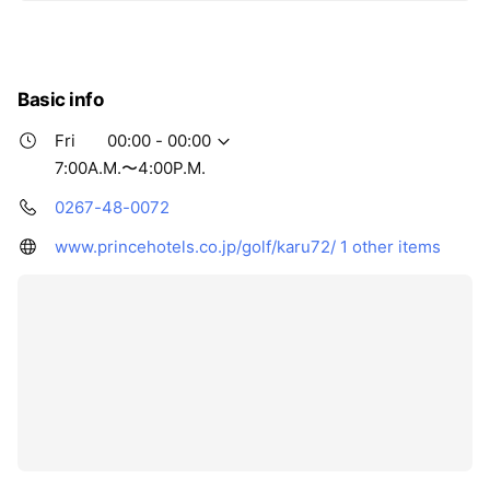
Basic info
Fri
00:00 - 00:00
7:00A.M.〜4:00P.M.
0267-48-0072
www.princehotels.co.jp/golf/karu72/
1 other items