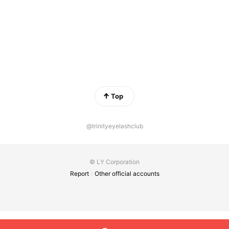
Top
@trinityeyelashclub
© LY Corporation
Report
Other official accounts