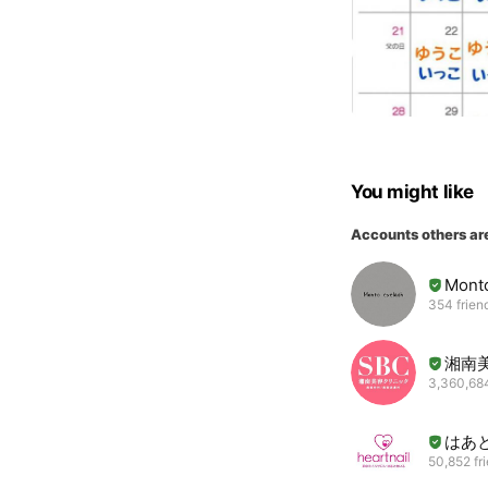
You might like
Accounts others ar
Monto
354 frien
湘南
3,360,684
はあ
50,852 fr