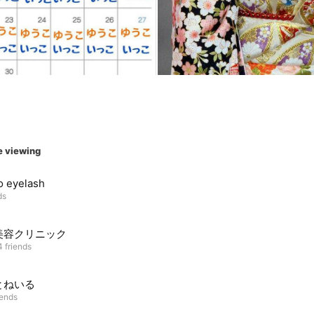
e viewing
 eyelash
ds
美容クリニック
 friends
とねいる
iends