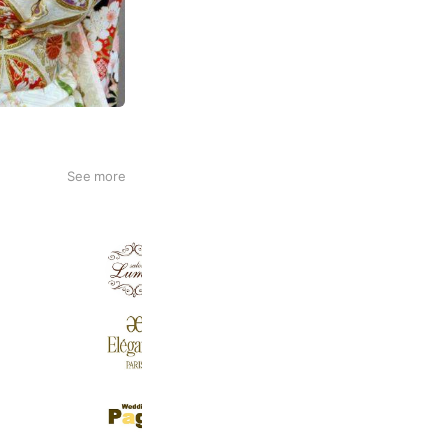
See more
salon de Lumia
150 friends
エレガンス コスメティックス
88,615 friends
WeddingPage
176 friends