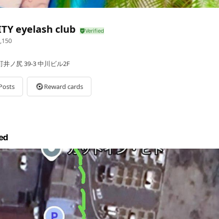
TY eyelash club
,150
ノ尻 39-3 中川ビル2F
Posts
Reward cards
ed