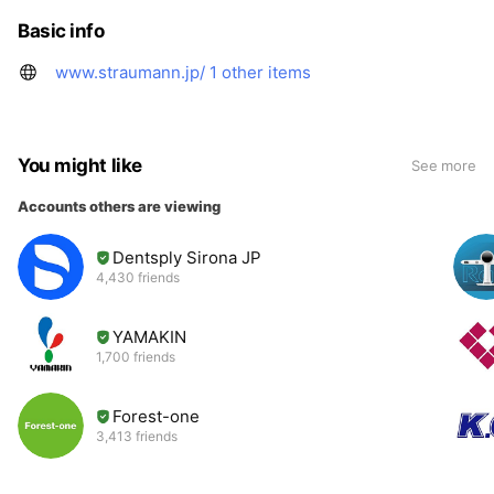
Basic info
www.straumann.jp/
1 other items
You might like
See more
Accounts others are viewing
Dentsply Sirona JP
4,430 friends
YAMAKIN
1,700 friends
Forest-one
3,413 friends