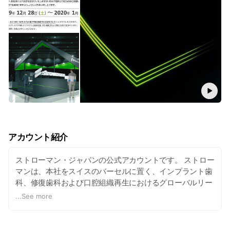
アカウント紹介
ストローマン・ジャパンの公式アカウントです。 ストロー
マンは、本社をスイスのバーセルに置く、インプラント歯
科、修復歯科および口腔組織再生におけるグローバルリー
ダーです。 世界100ヵ国以上で製品とサービスを展開して
...
See more
います。
⚠配信するコンテンツは医療従事者向けとなりますので、
あらかじめご了承ください。