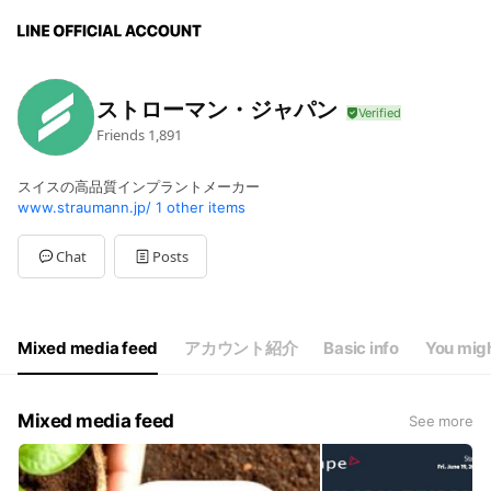
ストローマン・ジャパン
Friends
1,891
スイスの高品質インプラントメーカー
www.straumann.jp/
1 other items
Chat
Posts
Mixed media feed
アカウント紹介
Basic info
You migh
Mixed media feed
See more