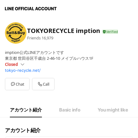
TOKYORECYCLE imption
Friends
16,979
imption公式LINEアカウントです
東京都 世田谷区千歳台 2-46-10 メイプルハウス1F
Closed
tokyo-recycle.net/
Sun
11:00 - 19:00
Mon
11:00 - 19:00
Tue
11:00 - 19:00
Chat
Call
Wed
11:00 - 19:00
Thu
Closed
Fri
11:00 - 19:00
Sat
11:00 - 19:00
アカウント紹介
Basic info
You might like
アカウント紹介