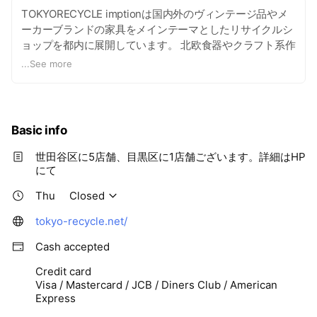
TOKYORECYCLE imptionは国内外のヴィンテージ品やメ
ーカーブランドの家具をメインテーマとしたリサイクルシ
ョップを都内に展開しています。 北欧食器やクラフト系作
家のうつわなども取扱い、店内には様々なインテリアが並
...
See more
びます。 RECYCLE（リサイクル）の名のとおり、様々な
商材を幅広く取り扱いしております。 中古品の販売、買
取、レンタルといったサービスで、リーユース可能な多く
のモノを皆様にお届けします。
Basic info
世田谷区に5店舗、目黒区に1店舗ございます。詳細はHP
にて
Thu
Closed
tokyo-recycle.net/
Cash accepted
Credit card
Visa / Mastercard / JCB / Diners Club / American
Express