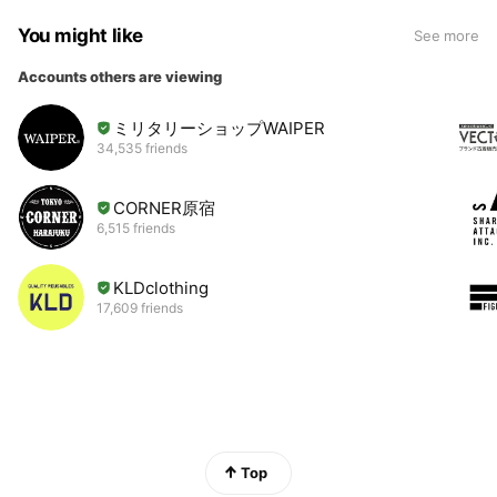
You might like
See more
Accounts others are viewing
ミリタリーショップWAIPER
34,535 friends
CORNER原宿
6,515 friends
KLDclothing
17,609 friends
Top