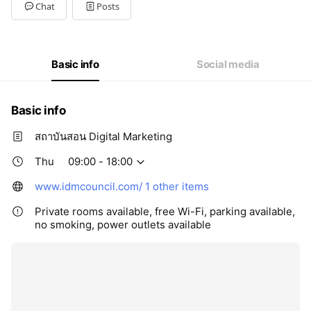
Tue
09: - 18:00
Chat
Posts
Wed
09: - 18:00
Thu
09: - 18:00
Fri
09: - 18:00
Sat
09: - 18:00
Basic info
Social media
Basic info
สถาบันสอน Digital Marketing
Thu
09:00 - 18:00
www.idmcouncil.com/
1 other items
Private rooms available, free Wi-Fi, parking available,
no smoking, power outlets available