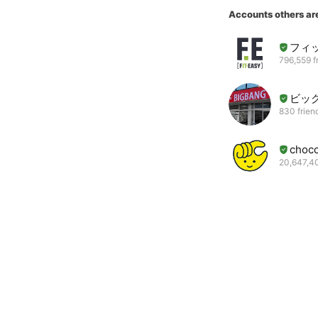
Accounts others ar
フィ
796,559 f
ビッグ
830 frien
choc
20,647,40