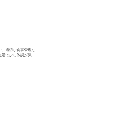
か、適切な食事管理な
生活で少し体調が気に
います。