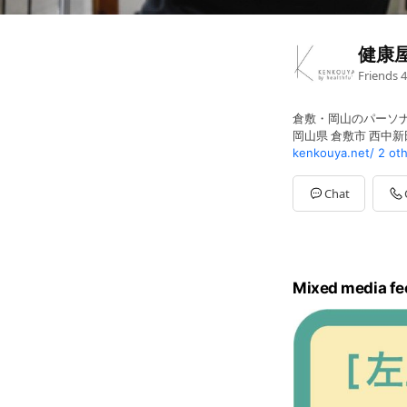
健康
Friends
4
倉敷・岡⼭のパーソ
岡山県 倉敷市 西中新田
kenkouya.net/
2 ot
Chat
Mixed media fe