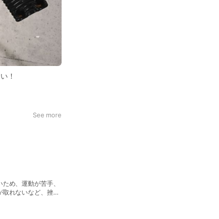
さい！
See more
いため、運動が苦手、
が取れないなど、挫折
ています。