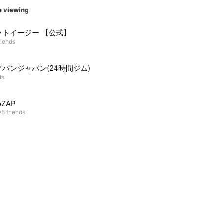
e viewing
ットイージー 【公式】
riends
バンジャパン(24時間ジム)
ds
oZAP
5 friends