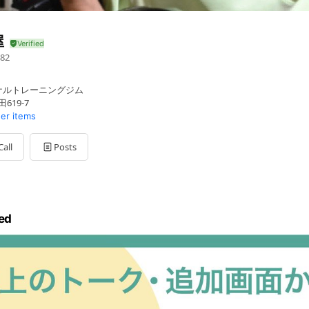
屋
82
ナルトレーニングジム
619-7
her items
Call
Posts
ed