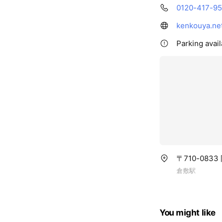
0120-417-9
kenkouya.ne
Parking avail
〒710-083
倉敷駅
You might like