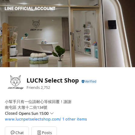
LUCN Select Shop
Friends
2,752
小幫手只有一位請耐心等候回覆！謝謝
南屯區 大墩十二街134號
Closed
Opens Sun 15:00
www.lucnpetselectshop.com/
1 other items
Sun
15:00 - 18:00
Mon
Closed
Tue
14:00 - 18:00
Chat
Posts