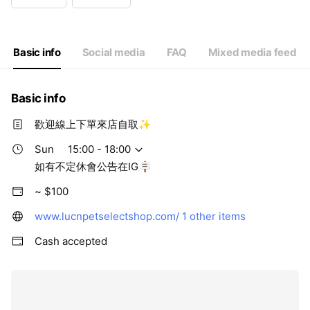
Wed
14:00 - 18:00
Thu
Closed
Fri
14:00 - 18:00
Sat
15:00 - 18:00
Basic info
Social media
FAQ
Mixed media feed
如有不定休會公告在IG🪧
Basic info
歡迎線上下單來店自取✨
Sun
15:00 - 18:00
如有不定休會公告在IG🪧
~ $100
www.lucnpetselectshop.com/
1 other items
Cash accepted