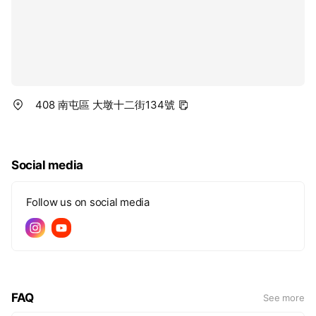
408 南屯區 大墩十二街134號
Social media
Follow us on social media
FAQ
See more