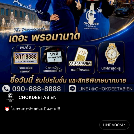
CHOKDEETABIEN
⏰ โอกาสสุดท้ายก่อนปิดงาน!!!
ใครกำลังมองหา ทะเบียนรถยนต์ ทะเบียนมอเตอร์ไซค์ เบอร์สวย และ
LINE VOOM
นาฬิกาสุดหรู ห้ามพลาดเด็ดขาด!