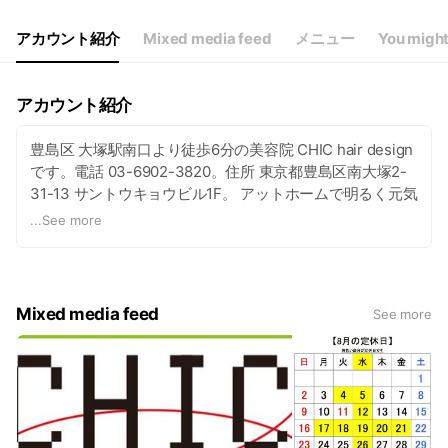
アカウント紹介
Mixed media feed
メニュー
You might
アカウント紹介
豊島区 大塚駅南口より徒歩6分の美容院 CHIC hair design
です。電話 03-6902-3820。住所 東京都豊島区南大塚2-
31-13 サントウキョウビル1F。 アットホームで明るく元気
なスタッフがカットはもちろんの事、パーマやカラーそし
...
See more
てメイクや頭皮トリートメントまでと幅広くこなし、白金
（プラチナ）ナノコロイドのケラチンやコラーゲン。全国
22万軒の美容院の内、たった1％だけが使用出来る秘水、
豊島区南大塚ではCHIC（シック）だけが扱っている
Mixed media feed
See more
armada-styleの「悪魔の水」を配合させた施術には驚きの
結果に！！髪のダメージでお困りの方！パーマやカラーで
ダメージを気にされる方は「電子トリートメント」で解決
します！ 天然のヘナや水といった安心・安全のメニューを
ご用意させていただいています。 「もう一つのわが家」
そんなサロンを目指してこれからも頑張っていきたいと思