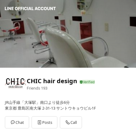
CHIC hair design
Friends
193
JR山手線「大塚駅」南口より徒歩6分
東京都 豊島区南大塚 2-31-13 サントウキョウビル1F
Chat
Posts
Call