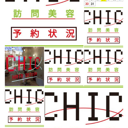
います CHICでの情報はLINE以外でも配信しております 是
非、コチラもチェックして下さいね。
HP→
http://www.chics.jp/
Blog→
http://chic-hair-
design.blogspot.jp/
Facebook→
https://www.facebook.com/chics49
Twitter→
https://twitter.com/CHIC_49
Instagram→
https://www.instagram.com/chics_49/
YouTube→
https://www.youtube.com/channel/UC9Ks-
hrGiSj1hDvSmaZIBlQ