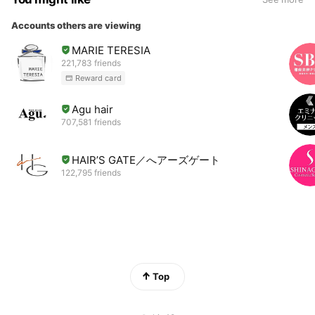
Accounts others are viewing
MARIE TERESIA
221,783 friends
Reward card
Agu hair
707,581 friends
HAIR’S GATE／へアーズゲート
122,795 friends
Top