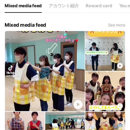
Mixed media feed
アカウント紹介
Reward card
You m
Mixed media feed
See more