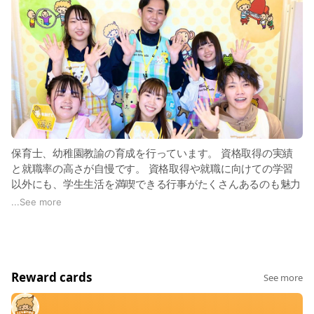
保育士、幼稚園教諭の育成を行っています。 資格取得の実績
と就職率の高さが自慢です。 資格取得や就職に向けての学習
以外にも、学生生活を満喫できる行事がたくさんあるのも魅力
の１つです。楽しく学べてしっかり就職できる学校です。 ま
...
See more
た、本校は大学生・短大生・社会人・フリーターなど既卒の方
も毎年多くご入学いただいています。
Reward cards
See more