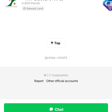
4,859 friends
Reward card
Top
@chiba-child35
© LY Corporation
Report
Other official accounts
Chat