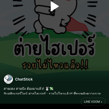
ChatStick
สายเฮง สายปัง ต้องมาแล้ว! 🐰💸
กับสติกเกอร์ไลน์ ต่ายไฮเปอร์ : รวยไม่ไหวแล้ว!! ที่ขนพลังความรวย
ความปัง และความกวนมาเต็มแชต
LINE VOOM
ไม่ว่าจะส่งมุกฮา ๆ อวดความปัง หรือแซวเพื่อนเรื่องเงิน ๆ ทอง ๆ
ต่ายไฮเปอร์ก็พร...