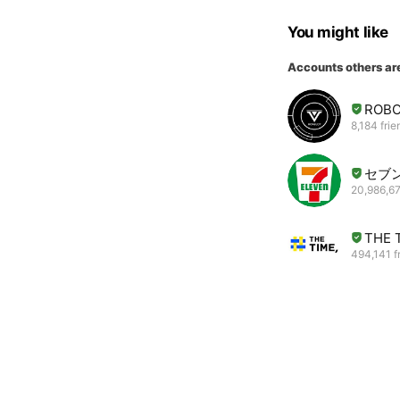
You might like
Accounts others ar
ROBO
8,184 frie
セブ
20,986,67
THE 
494,141 f