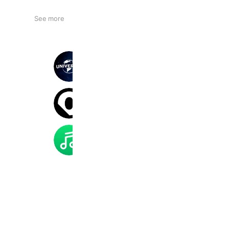
See more
ユニバーサル・ピクチャーズ
15,292,515 friends
Coupons
Reward card
コスモテック サンプル直売所
5,274 friends
LINE MUSIC
42,227,874 friends
Coupons
Reward card