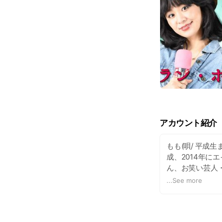
アカウント紹介
もも(唄/ 平成
成、2014年に
ん、お笑い芸人
ど多様なフィール
...
See more
拍乱会」を東京