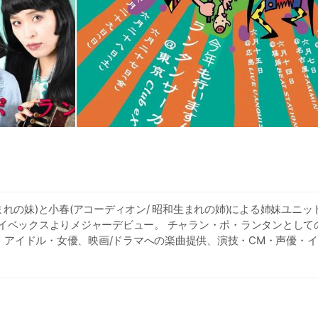
生まれの妹)と小春(アコーディオン/ 昭和生まれの姉)による姉妹ユニット
エイベックスよりメジャーデビュー。 チャラン・ポ・ランタンとして
・アイドル・女優、映画/ドラマへの楽曲提供、演技・CM・声優・
ドで才能を発揮。 2018年11月23日（金・祝）には結成10周年目
・NHKホールにて行う。