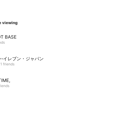
e viewing
T BASE
nds
ン‐イレブン・ジャパン
1 friends
TIME,
riends