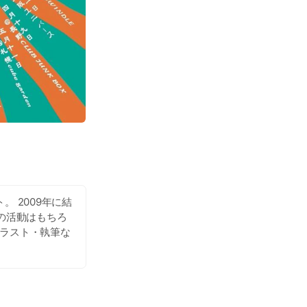
。 2009年に結
の活動はもちろ
イラスト・執筆な
突入記念公演「大