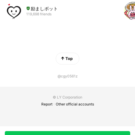
励ましボット
119,698 friends
Top
@cgy0561z
© LY Corporation
Report
Other official accounts