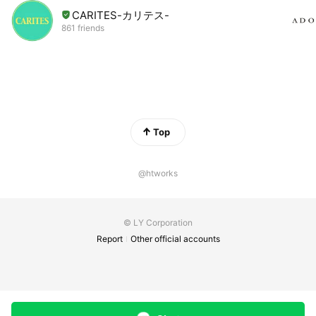
CARITES-カリテス-
861 friends
Top
@htworks
© LY Corporation
Report
Other official accounts