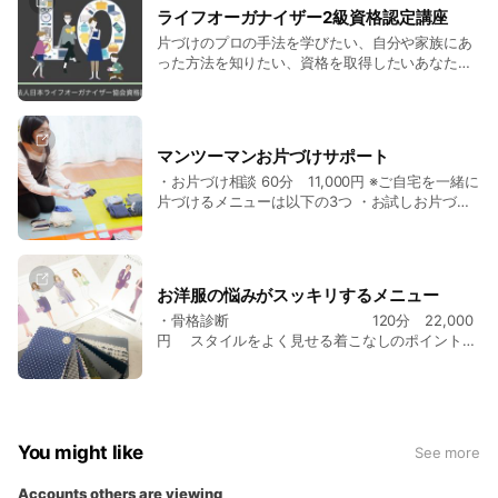
・骨格診断ファッションアナリスト
ます。
ライフオーガナイザー2級資格認定講座
・顔タイプアドバイザー1級
片づけのプロの手法を学びたい、自分や家族にあ
った方法を知りたい、資格を取得したいあなたへ
片づけられない原因と対策、プロの手法とプロセ
スを学べ、1日で2級資格取得可能です。
マンツーマンお片づけサポート
・お片づけ相談 60分 11,000円 ※ご自宅を一緒に
片づけるメニューは以下の3つ ・お試しお片づけ
5時間 33,000円 1日 ・スッキリお片づけ 20時
間 165,000円 3か月 ・ガッツリお片づけ 38時
間 300,000円 半年 (交通費、収納用品は別途
お見積もり)
お洋服の悩みがスッキリするメニュー
・骨格診断 120分 22,000
円 スタイルをよく見せる着こなしのポイントを
学べる ・パーソナルカラー診断 60分
11,000円 ・艶肌メイクレッスン 90
分 11,000円 ・顔タイプ診断 150
分 16,500円 自分に似合う服がわかるようにな
る方法を学ぶ ・同行ショッピング 60
You might like
See more
分 11,000円 素材やテイストの違いを体験 ・
クローゼットチェック 60分 11,000円
Accounts others are viewing