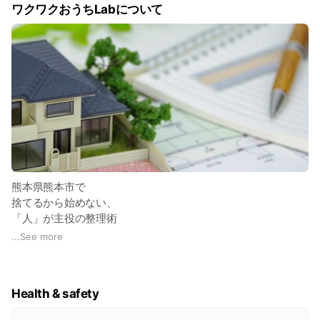
ワクワクおうちLabについて
熊本県熊本市で
捨てるから始めない、
「人」が主役の整理術
ライフオーガナイズを伝えています。
...
See more
「モノだけではなく、頭もスッキリ！」
「これならできる♪」
Health & safety
「収納用品が沢山余った！」
と嬉しい声もいただいています。