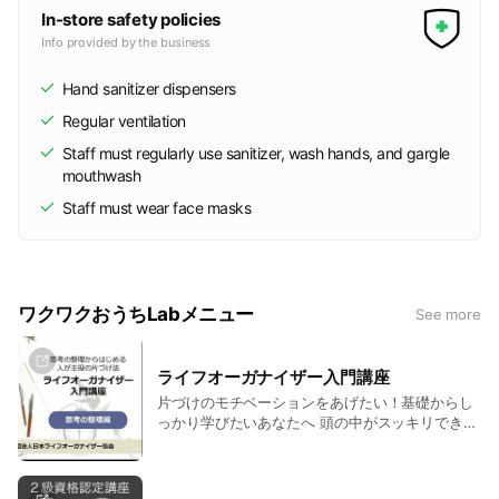
In-store safety policies
もともと片づけが苦手だった私は
Info provided by the business
ライフオーガナイズに出会ったことで
今では片づけのプロに。
Hand sanitizer dispensers
同じように悩んでいる方の力になれたらと活動しています。
Regular ventilation
Staff must regularly use sanitizer, wash hands, and gargle
mouthwash
三浦峰子(みうら みねこ)
・片づけ講座受講者数4000名
Staff must wear face masks
・片づけのプロ歴12年
・ベビカム「毎日のお掃除と楽にする工夫は？」大賞
・「全部わかる！片づけ収納のプロの仕事」掲載
ワクワクおうちLabメニュー
See more
・マスターライフオーガナイザー
・オフィスオーガナイザー
ライフオーガナイザー入門講座
・片づけ脳力トレーナー(上級)
片づけのモチベーションをあげたい！基礎からし
・遺品整理士
っかり学びたいあなたへ 頭の中がスッキリできる
・つっぱり棒マスター
体験講座♪ この講座では、正解は1つではないこと
・ScanSnap整理収納パートナー
や 選ぶ基準は人それぞれであること。 毎日の生
・防災士
活にも役立つ目標設定の方法を体験する事ができ