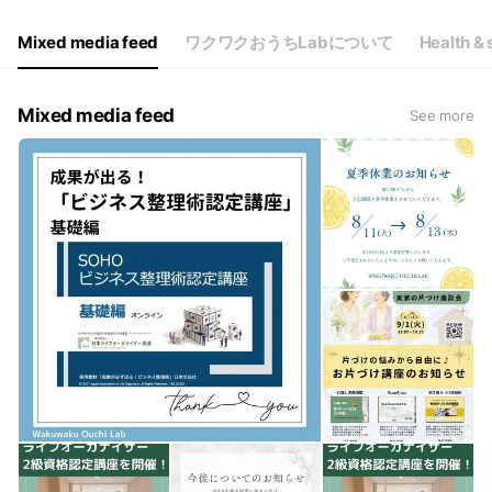
Mixed media feed
ワクワクおうちLabについて
Health & 
Mixed media feed
See more