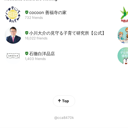
似合うお洋服の整理やコーディネートをします ・
アフターレッスン 60分 11,000円
※リピーター様用メニュー ・クローゼットの片づ
cocoon 善福寺の家
け作業 180分 19,800円 思考の整理・整理収
732 friends
納・収納用品選びのサポート ※メイク、パーソナ
ルカラー診断はミス・アース・ジャパン長崎大会
2020ビューティーキャンプ講師が担当します
小川大介の見守る子育て研究所【公式】
16,022 friends
石徹白洋品店
1,403 friends
Top
@cca8470k