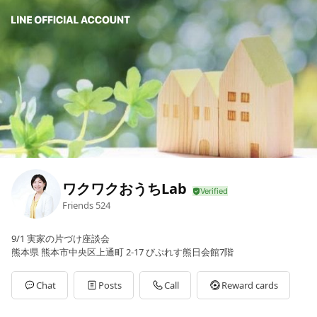
ワクワクおうちLab
Friends
524
9/1 実家の片づけ座談会
熊本県 熊本市中央区上通町 2-17 びぷれす熊日会館7階
Chat
Posts
Call
Reward cards