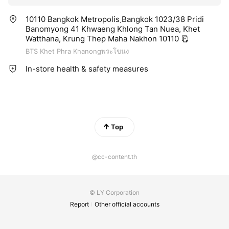
10110 Bangkok Metropolis ฺBangkok 1023/38 Pridi
Banomyong 41 Khwaeng Khlong Tan Nuea, Khet
Watthana, Krung Thep Maha Nakhon 10110
BTS Khet Phra Khanongพระโขนง
In-store health & safety measures
Top
@cc-content.th
© LY Corporation
Report
Other official accounts