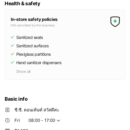
สะอาดและความปลอดภัยในพื้นที่
อาคารเก่า ห้องเช่า คลังสินค้า หรือ
Health & safety
ต่าง ๆ โดยการลดหรือกำจัดเชื้อโรค
พื้นที่ก่อน-หลังรีโนเวท ทีมงานมือ
แบคทีเรีย ไวรัส และกลิ่นไม่พึง
อาชีพของเราพร้อมจัดการทุกขั้น
ประสงค์
ตอนอย่างเป็นระบบ ✅ เคลียร์ขยะ
In-store safety policies
เฟอร์นิเจอร์เก่า และสิ่งของไม่ใช้แล้ว
Info provided by the business
✅ ทำความสะอาดล้ำลึกทุกซอกมุม
✅ ทีมงานมากประสบการณ์ รวดเร็ว
Sanitized seats
ตรงเวลา ✅ บริการทั้งรายครั้งและ
รายเดือน มั่นใจได้ว่าพื้นที่ของคุณจะ
Sanitized surfaces
สะอาด เรียบร้อย และพร้อมใช้งาน
Plexiglass partitions
ทันที ติดต่อเราได้เลยวันนี้ เพื่อปรึกษา
และขอใบเสนอราคา
Hand sanitizer dispensers
Show all
Basic info
ซี.ซี. คอนเท้นท์ สวัสดีค่ะ
Fri
08:00 - 17:00