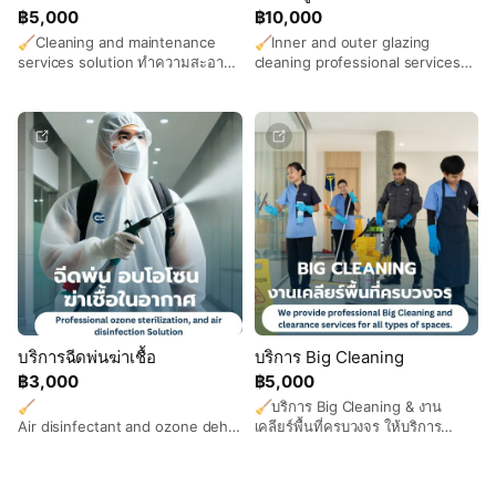
฿5,000
฿10,000
🧹Cleaning and maintenance
🧹Inner and outer glazing
services solution ทำความสะอาด
cleaning professional services
ปัดกวาดเช็ดถู ห้องนอน ห้องน้ำ ห้อง
บริการทำความสะอาดตึก อาคาร
นั่งเล่น ระเบียง เช็ดกระจก ทิ้งขยะ
เช็ดกระจก และ ทำความสะอาด
และปัดกวาดหยากใย่ พนักงานบริการ
กระจกตึกสูงอย่างครบวงจร ตรวจ
ความสะอาดเดินทางมาพร้อม
สอบแนวยาง ด้วยทีมงานเฉพาะทางมี
อุปกรณ์และน้ำยาทำความสะอาด
การพัฒนาทักษะประสบการณ์ 42 ปี
เช่น ไม้กวาด ไม้ม็อบ ที่เช็ดกระจก
ในด้านการเช็คกระจก และ ทำความ
แปรงขัดห้องน้ำ แปรงขัดโถภาชนะ
สะอาดกระจกตึกสูง เก็บงานละเอียด
น้ำยาล้างห้องน้ำ ล้างพื้น น้ำยาเช็ด
ปรานีต ทำความสะอาดกระจกให้ตึก
กระจก น้ำยาล้างจาน และน้ำยา
เก่ากลับมาใสเหมือนใหม่อีกครั้ง
ทำความสะอาดเฉพาะพื้นผิว รับรอง
มั่นใจได้ในความสะอาด สดใส
มาตราฐาน GMP ดูแลรักษาความ
แวววาวของกระจก สร้างบรรยากาศ
สะอาดครบวงจร
ภาพลักษณ์ที่ดีที่สุด ให้กับองค์กรของ
คุณ
บริการฉีดพ่นฆ่าเชื้อ
บริการ Big Cleaning
฿3,000
฿5,000
🧹
🧹บริการ Big Cleaning & งาน
Air disinfectant and ozone dehu
เคลียร์พื้นที่ครบวงจร ให้บริการ
midification services บริการฉีดพ่น
ทำความสะอาดครั้งใหญ่ (Big
ฆ่าเชื้อ อบโอโซน และกำจัดกลิ่นเป็น
Cleaning) และงานเคลียร์พื้นที่ทุก
บริการที่มีจุดมุ่งหมายเพื่อสร้างความ
ประเภท ไม่ว่าจะเป็น บ้าน สำนักงาน