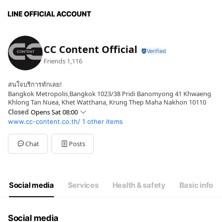
CC Content Official
Friends
1,116
สนใจบริการทักเลย!
Bangkok Metropolis ฺBangkok 1023/38 Pridi Banomyong 41 Khwaeng
Khlong Tan Nuea, Khet Watthana, Krung Thep Maha Nakhon 10110
Closed
Opens Sat 08:00
www.cc-content.co.th/
1 other items
Sun
Closed
Mon
08:00 - 17:00
Tue
08:00 - 17:00
Chat
Posts
Wed
08:00 - 17:00
Thu
08:00 - 17:00
Fri
08:00 - 17:00
Sat
08:00 - 16:00
Social media
Services
Health & safety
Basic info
Social media