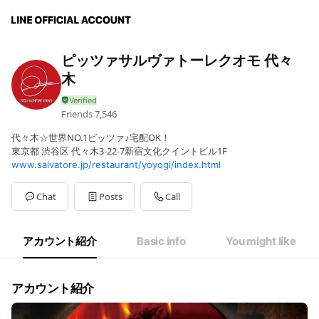
ピッツァサルヴァトーレクオモ 代々
木
Friends
7,546
代々木☆世界NO.1ピッツァ♪宅配OK！
東京都 渋谷区 代々木3-22-7新宿文化クイントビル1F
www.salvatore.jp/restaurant/yoyogi/index.html
Chat
Posts
Call
アカウント紹介
Basic info
You might like
アカウント紹介