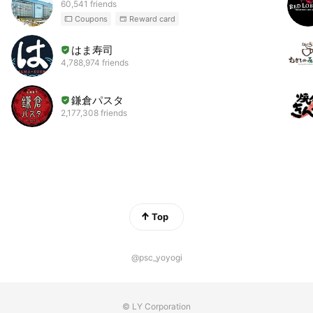
60,541 friends
Coupons
Reward card
はま寿司
4,788,974 friends
鎌倉パスタ
2,177,308 friends
Top
@psc_yoyogi
© LY Corporation