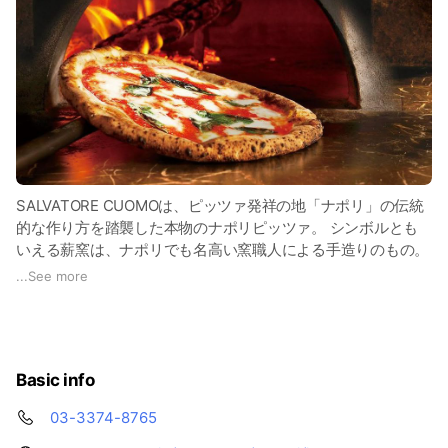
SALVATORE CUOMOは、ピッツァ発祥の地「ナポリ」の伝統
的な作り方を踏襲した本物のナポリピッツァ。 シンボルとも
いえる薪窯は、ナポリでも名高い窯職人による手造りのもの。
（一部店舗を除く）
...
See more
約450度の炎で一気に焼き上げられた生地は焦げ目が付いて香
ばしく、絶妙な美味しさ。石窯でしか味わえない本物のナポリ
ピッツァをお届けします。
Basic info
03-3374-8765