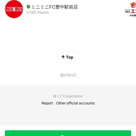
ミニミニFC豊中駅前店
3,560 friends
Top
@chijyu2
© LY Corporation
Report
Other official accounts