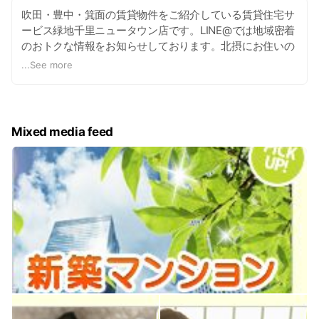
吹田・豊中・箕面の賃貸物件をご紹介している賃貸住宅サ
ービス緑地千里ニュータウン店です。LINE@では地域密着
のおトクな情報をお知らせしております。北摂にお住いの
方も転入をお考えの方もきっと役に立つ情報が満載ですの
...
See more
でぜひご登録ください。
Mixed media feed