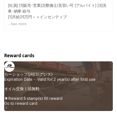
[社員] [1]販売･営業[2]整備士/見習い可 [アルバイト] [3]洗
車･納車 給与
[1]月給25万円～＋インセンティブ
[2]月給25万円～＋インセンティブ
...
See more
[3]時給1200円～＋インセンティブ
職種/仕事内容
[1]ホームページや中古車販売のサイトを見てお問合せ頂い
Reward cards
たお客様に対しての販売営業｡ 在庫車の問い合わせ･見積書
作成 お客様ご来店の際に説明などをお任せします｡ 取り扱
い商品は国産車～外車まで幅広いです｡ 中古車から新車や
新古車の販売をお願いします｡ 過去営業職を経験している
方やweb知識がある方は優遇！
[2]見習いＯＫ｡整備士免許なし･未経験でも歓迎です！ 車
好きであれば問題なし！資格があれば尚良し｡ 自社内で車
検•整備･交換･調整作業をお願いします｡
[3]在庫車両の洗車や、お客様のお車の引き取り･納車をお