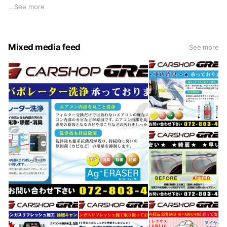
点検整備やパーツ持込取付・タイヤ持込交換、なんでもお任せ
...
See more
下さい！ お客様の良きパートナーとして、愛されたいとス
タッフ一同頑張っております☆☆
Mixed media feed
See more
☆中古車 在庫情報☆
【Goo-net】
http://www.goo-
net.com/usedcar_shop/0706781/
【カーセンサーnet】
http://www.carsensor.net/shop/osaka/300638001/?
SHOPTR=3
全メーカー新車・中古車販売 軽自動車～外車 車種問わず取
扱い
各メーカー故障診断機/コンピューター完備 ☆全車安心保証付
☆
カーショップGRES(グレス)HP:
https://gres.jp/
パーツ持込取付可能！
https://www.goo-
net.com/pit/shop/0706781/blog?p=1