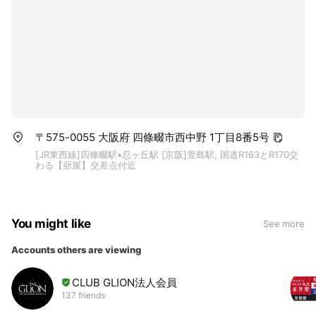
〒575-0055 大阪府 四條畷市西中野 1丁目8番5号
[JR東西線]四條畷駅•忍ヶ丘駅 [京阪]萱島駅, 国道R163とR170交
わる【蔀屋】交差点付近
You might like
See more
Accounts others are viewing
CLUB GLION法人会員
137 friends