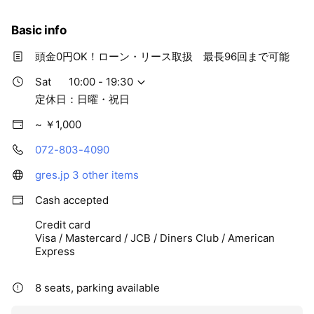
願いします｡
Basic info
勤務時間 10:00～20:00 休憩有 昼食付
[休日休暇] 日曜・祝日 夏季休暇・年末年始、その他相
頭金0円OK！ローン・リース取扱 最長96回まで可能
談可能
Sat
10:00 - 19:30
[待遇・福利厚生] 年一回昇給有､社会保険完備､残業なし
定休日：日曜・祝日
~ ￥1,000
072-803-4090
gres.jp
3 other items
Cash accepted
Credit card
Visa / Mastercard / JCB / Diners Club / American
Express
8 seats, parking available