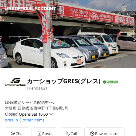
カーショップGRES(グレス)
Friends
621
LINE限定サービス配信中〜♪
大阪府 四條畷市西中野 1丁目8番5号
Closed
Opens Sat 10:00
gres.jp
3 other items
Sun
Closed
Mon
10:00 - 19:30
Tue
10:00 - 19:30
Chat
Posts
Call
Reward cards