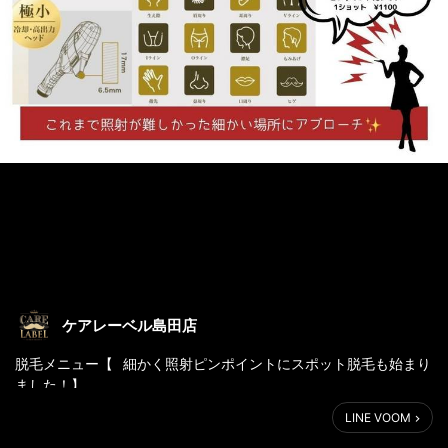
ケアレーベル島田店
脱毛メニュー【⠀細かく照射ピンポイントにスポット脱毛も始まり
ました！】
#ケアレーベル #藤枝 #島田 #藤枝美容院 #理容室 #カット #エス
LINE VOOM
テ #葉巻 #キセル #藤枝床屋 #藤枝メンズカット #脱毛 #ドライヘ
ッドスパ #バーデンス #育毛 #carelabe #ヘッドスパ #メンズ脱毛