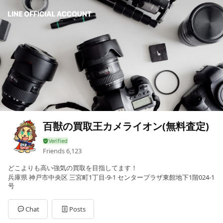
百獣の買取王カメライオン(無料査定)
Friends
6,123
どこよりも高い強気の買取を目指してます！
兵庫県 神戸市中央区 三宮町1丁目-9-1 センタープラザ東館地下1階024-1
号
Chat
Posts