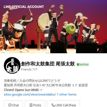
創作和太鼓集団 尾張太鼓
Friends
117
演奏依頼／入会の問合せはLINEでどうぞ
愛知県 丹羽郡大口町 伝右1-47 大口町中央公民館 １Ｆ 娯楽室
Closed
Opens Sun 09:00
sites.google.com/view/owaridaiko/
1 other items
Sun
09:00 - 21:00
Mon
09:00 - 21:00
Tue
09:00 - 21:00
Chat
Posts
LINE Call (free)