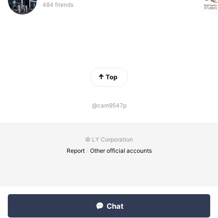
484 friends
Top
@cam9547p
© LY Corporation
Report
Other official accounts
Chat