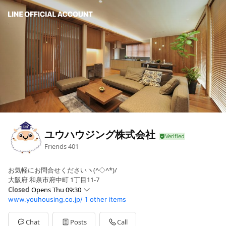
ユウハウジング株式会社
Friends
401
お気軽にお問合せくださいヽ(^◇^*)/
大阪府 和泉市府中町 1丁目11-7
Closed
Opens Thu 09:30
www.youhousing.co.jp/
1 other items
Sun
09:30 - 20:00
Mon
09:30 - 20:00
Tue
09:30 - 20:00
Chat
Posts
Call