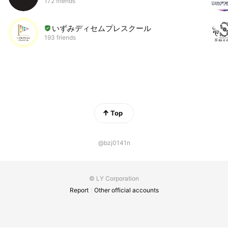
172 friends
いずみディセムプレスクール
193 friends
Top
@bzj0141n
© LY Corporation
Report
Other official accounts