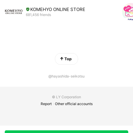
KOMEHYO ONLINE STORE
681,456 friends
Top
@hayashida-seikotsu
© LY Corporation
Report
Other official accounts