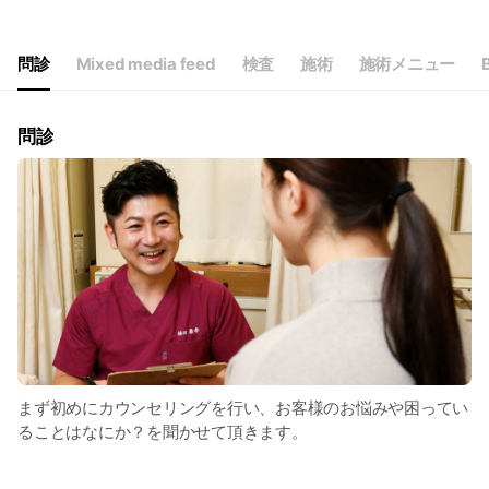
Wed
09:00 - 12:30,16:00 - 20:00
Thu
09:00 - 12:30,16:00 - 20:00
Fri
09:00 - 12:30,16:00 - 20:00
問診
Mixed media feed
検査
施術
施術メニュー
B
Sat
09:00 - 13:00
日・祝休業
問診
まず初めにカウンセリングを行い、お客様のお悩みや困ってい
ることはなにか？を聞かせて頂きます。