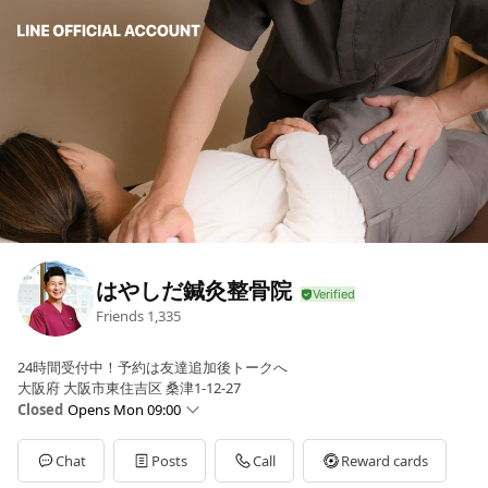
はやしだ鍼灸整骨院
Friends
1,335
24時間受付中！予約は友達追加後トークへ
大阪府 大阪市東住吉区 桑津1-12-27
Closed
Opens Mon 09:00
Sun
Closed
Mon
09:00 - 12:30,16:00 - 20:00
Chat
Posts
Call
Reward cards
Tue
09:00 - 12:30,16:00 - 20:00