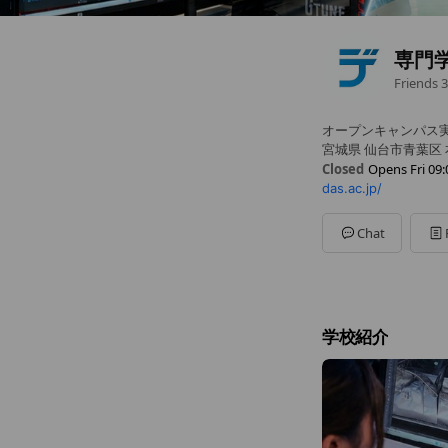
専門
Friends
3
オープンキャンパス実
宮城県 仙台市青葉区 本
Closed
Opens Fri 09:
das.ac.jp/
Sun
Closed
Mon
09:00 - 17:00
Tue
09:00 - 17:00
Chat
Wed
09:00 - 17:00
Thu
09:00 - 17:00
Fri
09:00 - 17:00
Sat
Closed
学校紹介