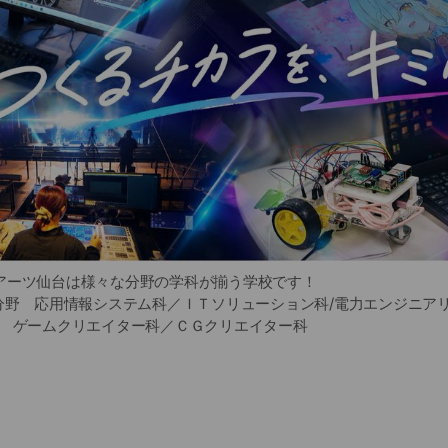
アーツ仙台は様々な分野の学科が揃う学校です！
気分野 応用情報システム科／ＩＴソリューション科/電力エンジニア
野 ゲームクリエイター科／ＣＧクリエイター科
デザイン分野 イラスト・マンガアニメ科／デザイン科
ミュージックスタッフ科