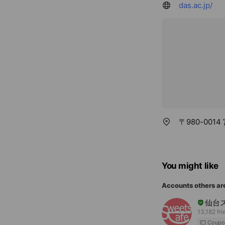
das.ac.jp/
〒980-001
You might like
Accounts others ar
仙台
13,182 fri
Coupo