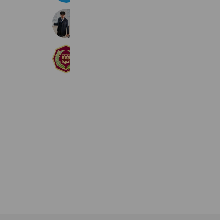
仙台総合ビジネス公務員専門学校
2,316 friends
聖和学園短期大学
3,713 friends
Coupons
Reward card