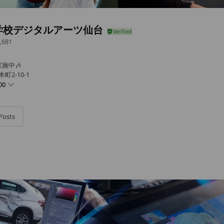
学校デジタルアーツ仙台
,681
施中🎶
町2-10-1
00
Posts