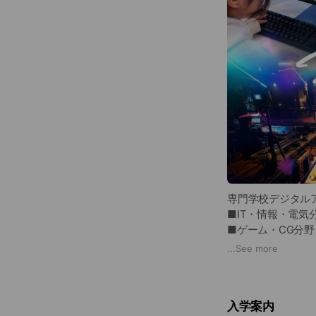
専門学校デジタル
■IT・情報・電
■ゲーム・CG分
■マンガアニメ・
...
See more
■エンタメ分野 
入学案内