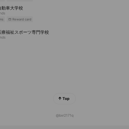
自動車大学校
ends
ns
Reward card
医療福祉スポーツ専門学校
ends
Top
@bxr2171q