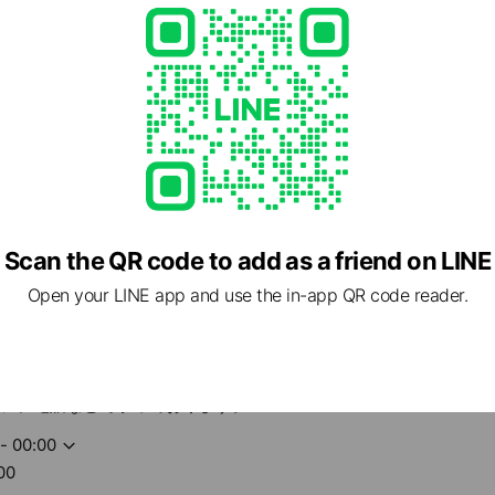
Scan the QR code to add as a friend on LINE
Open your LINE app and use the in-app QR code reader.
セージ、電話などで承っております。
- 00:00
00