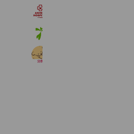
ペテモ動物病院 ピオニウォーク東松
1,391 friends
アニコム
829,988 friends
Coupons
Reward card
江南森の樹どうぶつ病院(分院)
1,184 friends