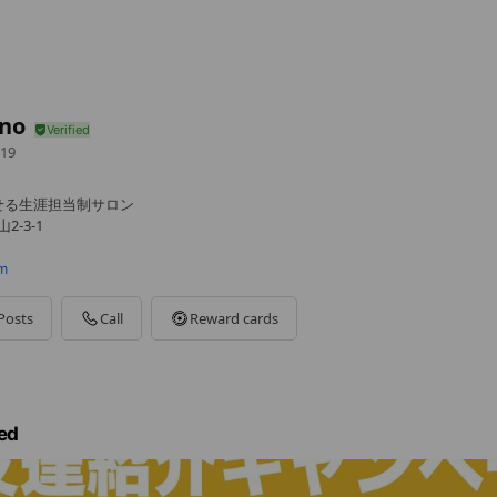
no
19
せる生涯担当制サロン
2-3-1
m
Posts
Call
Reward cards
ed