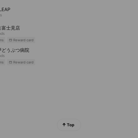
LEAP
ds
モ富士見店
nds
ns
Reward card
戸どうぶつ病院
nds
ns
Reward card
Top