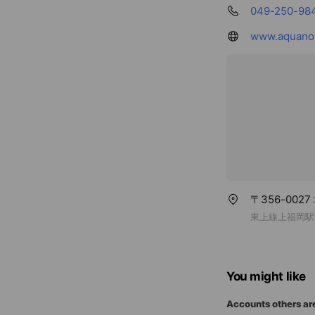
049-250-98
www.aquano
〒356-002
東上線上福岡駅
You might like
Accounts others ar