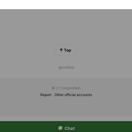
Top
@runfield
© LY Corporation
Report
Other official accounts
Chat