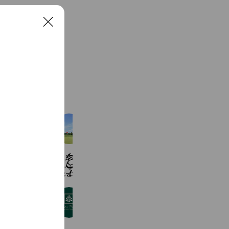
C
l
o
s
e
See more
大宮国際カントリークラブ
1,854 friends
札幌ゴルフ倶楽部
699 friends
オリムピックナショナルゴルフクラブ
324 friends