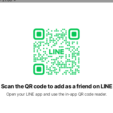
3,000
d.com
e viewing
式】同志社大学体育会ラグビー部
ends
海林新聞舗
ds
Scan the QR code to add as a friend on LINE
Open your LINE app and use the in-app QR code reader.
hPeak カラダベース
ds
d card