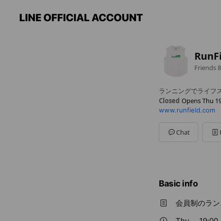
RunF
Friends
8
ランニングでライフ
Closed
Opens Thu 19
www.runfield.com
Sun
09:00 - 13:00
Mon
Closed
Tue
19:00 - 21:00
Chat
Wed
10:30 - 12:00,19:0
Thu
19:00 - 21:00
Fri
Closed
Sat
09:00 - 13:00
Basic info
会員制のラン
Thu
19:00 