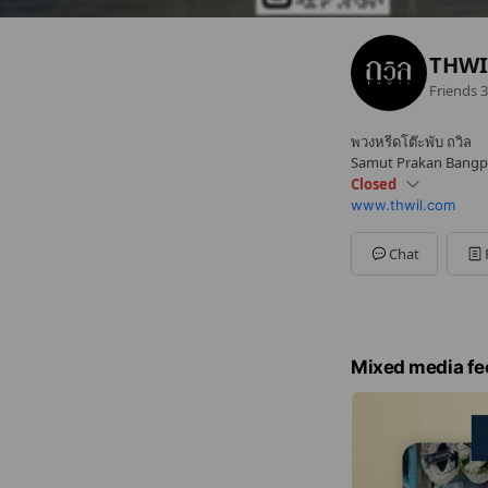
THWIL
Friends
3
พวงหรีดโต๊ะพับ ถวิล
Samut Prakan Bangpl
Closed
www.thwil.com
Sun
Closed
Mon
08:00 - 17:00
Tue
08:00 - 17:00
Chat
Wed
08:00 - 17:00
Thu
08:00 - 17:00
Fri
08:00 - 17:00
Sat
08:00 - 17:00
Mixed media fe