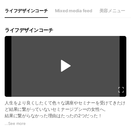
ライフデザインコーチ
Mixed media feed
美容メニュー
ライフデザインコーチ
v
i
d
e
o
人生をより良くしたくて色々な講座やセミナーを受けてきたけ
ど結果に繋がっていないセミナージプシーの女性へ。
結果に繋がらなかった理由はたったの2つだった！
「プレゼント」と送信してくれた方にその2つの理由をお伝え
...
See more
する動画を無料でプレゼント中🎁