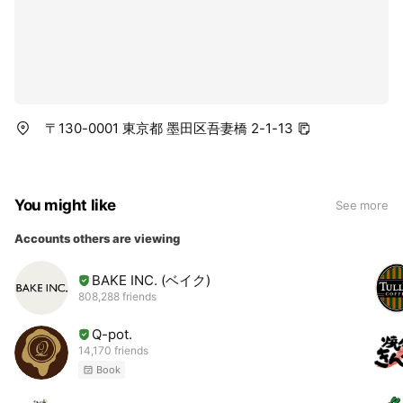
〒130-0001 東京都 墨田区吾妻橋 2-1-13
You might like
See more
Accounts others are viewing
BAKE INC. (ベイク)
808,288 friends
Q-pot.
14,170 friends
Book