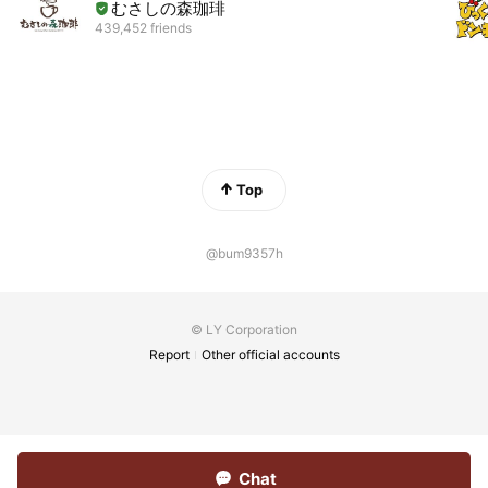
むさしの森珈琲
439,452 friends
Top
@bum9357h
© LY Corporation
Report
Other official accounts
Chat