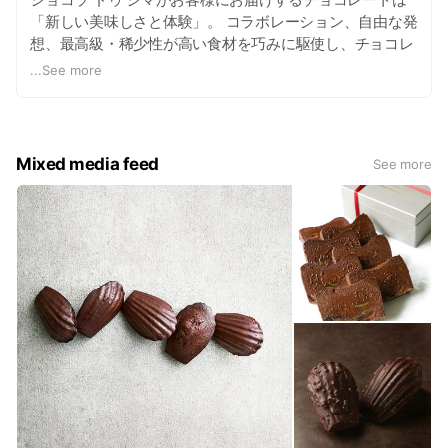
「新しい美味しさと体験」。 コラボレーション、自由な発
想、最高級・稀少性が高い食材を巧みに駆使し、チョコレ
ートの無限大の可能性を追究して参ります。
...
See more
Mixed media feed
See more