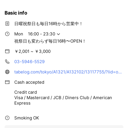
Basic info
日曜祝祭日も毎日16時から営業中！
Mon
16:00 - 23:30
祝祭日も変わらず毎日16時〜OPEN！
￥2,001 ~ ￥3,000
03-5946-5529
tabelog.com/tokyo/A1321/A132102/13117755/?lid=owner_rst-top-jitempo_pc
Cash accepted
Credit card
Visa / Mastercard / JCB / Diners Club / American
Express
Smoking OK