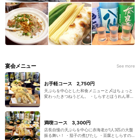
宴会メニュー
See more
お手軽コース 2,750円
天ぷらを中心とした和食メニューと〆はちょっと
変わったきつねうどん。 ・しらすとほうれん草の
お浸し ・水菜と自家製油揚げのサラダ ・茶碗蒸
し ・店長自慢の天ぷら五種盛り 〈味の染みた大
根天・豚角煮天・鶏天・茄子天・海老天〉 ・〆の
巾着きつねうどん ・バニラアイス黒蜜かけ 予約
満喫コース 3,300円
限定。2名様より承ります。 別途飲み放題も追加
店長自慢の天ぷらを中心に赤海老が1人3匹の大盤
可能です。 飲み放題 1,600円 (税込)・1,200円 (税
振る舞い！ ・茄子の煮びたし ・豆腐としらすの
込)、ソフトドリンク飲み放題400円 (税込)