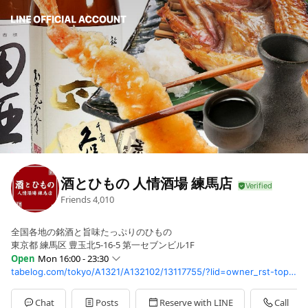
酒とひもの 人情酒場 練馬店
Friends
4,010
全国各地の銘酒と旨味たっぷりのひもの
東京都 練馬区 豊玉北5-16-5 第一セブンビル1F
Open
Mon 16:00 - 23:30
tabelog.com/tokyo/A1321/A132102/13117755/?lid=owner_rst-top-jitempo_pc
Sun
16:00 - 23:30
Mon
16:00 - 23:30
Tue
16:00 - 23:30
Chat
Posts
Reserve with LINE
Call