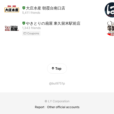
大庄水産 朝霞台南口店
5,411 friends
やきとりの扇屋 東久留米駅前店
1,343 friends
Coupons
Top
@bul9751p
© LY Corporation
Report
Other official accounts