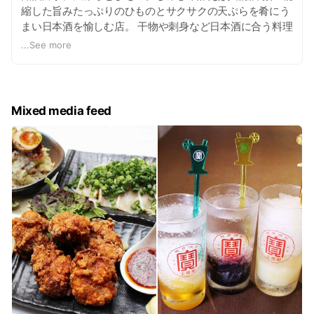
縮した旨みたっぷりのひものとサクサクの天ぷらを肴にう
まい日本酒を愉しむ店。 干物や刺身など日本酒に合う料理
と副菜。 全国各地の日本酒と絶品料理の数々をご賞味くだ
...
See more
さい。
Mixed media feed