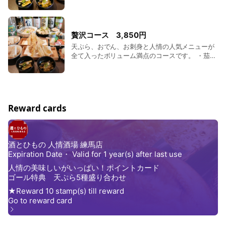
パリパリのサラダ ・赤海老焼き ・茶碗蒸し ・店
長自慢の天ぷら五種盛り 〈豚角煮天・イカ天・海
老天・茄子天・キス〉 ・海鮮あごだし茶漬け ・
バニラアイス黒蜜かけ 予約限定。2名様より承り
贅沢コース 3,850円
ます。 別途飲み放題も追加可能です。 飲み放題
天ぷら、おでん、お刺身と人情の人気メニューが
1,600円 (税込)・1,200円 (税込)、ソフトドリンク
全て入ったボリューム満点のコースです。 ・茄子
飲み放題400円 (税込)
の煮びたし ・水菜と自家製油揚げのサラダ ・茶
碗蒸し ・刺し盛り ・おでん四種盛り 〈大根・ち
くわぶ・はんぺん・がんもどき〉 ・天ぷら五種盛
り 〈海老天・鶏天・イカ・キス・穴子〉 ・鶏の
土鍋飯 ・バニラアイス黒蜜かけ 予約限定。2名様
Reward cards
より承ります。 別途飲み放題も追加可能です。
飲み放題 1,600円 (税込)・1,200円 (税込)、ソフト
ドリンク飲み放題400円 (税込)