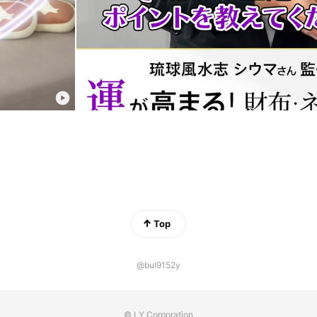
Top
@bul9152y
© LY Corporation