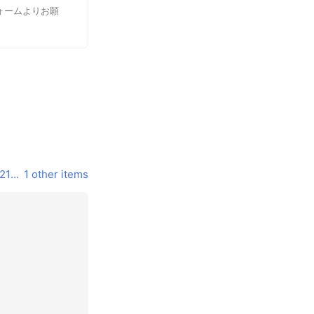
ォームよりお願
tkj.jp/?utm_source=LINE&utm_medium=BOTCHAN&utm_campaign=LINE250210_profile_toprink_hp&openExternalBrowser=1
1 other items