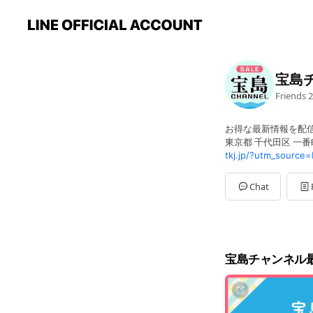
宝島
Friends
2
お得な最新情報を配
東京都 千代田区 一番町
Chat
宝島チャンネル