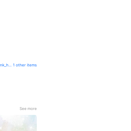
tkj.jp/?utm_source=LINE&utm_medium=BOTCHAN&utm_campaign=LINE250210_profile_toprink_hp&openExternalBrowser=1
1 other items
See more