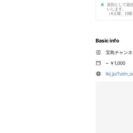
A
原則として返
いします。
（※土曜、日曜
Basic info
宝島チャンネ
~ ￥1,000