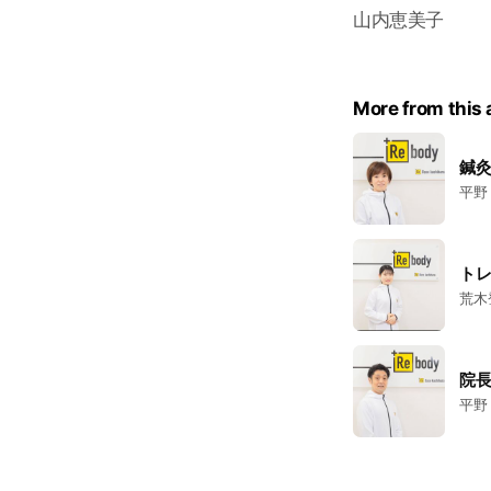
山内恵美子
More from this
鍼
平野
ト
荒木
院
平野