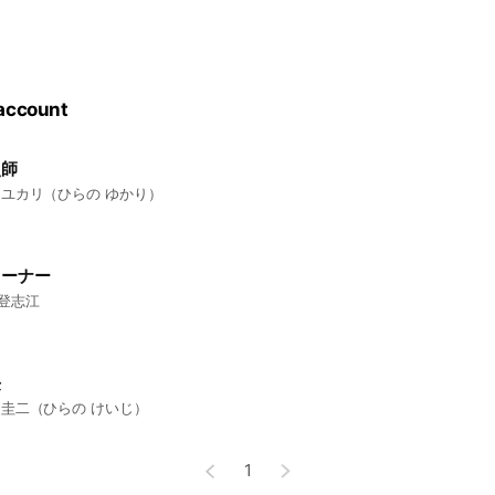
 account
灸師
 ユカリ（ひらの ゆかり）
レーナー
登志江
長
 圭二（ひらの けいじ）
1