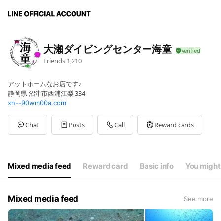
大瀬ダイビングセンター海童
Friends
1,210
アットホームなお店です♪
静岡県 沼津市西浦江梨 334
xn--90wm00a.com
Chat
Posts
Call
Reward cards
Mixed media feed
Reward card
Basic info
You might 
Mixed media feed
See more