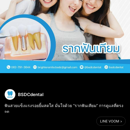
BSDCdental
ฟันสวยแข็งแรงรอยยิ้มสดใส มั่นใจด้วย “รากฟันเทียม” การดูแลที่ตรง
จุด
LINE VOOM
🦷 #รากฟันเทียม ทดแทนฟันแท้ที่สูญเสียไปโดยออกแบบให้มีรูปร่าง
คล้ายกับรากฟันจริง ทำให้มีฟันที่สมบูรณ์ เพลิดเพลินกับการทาน