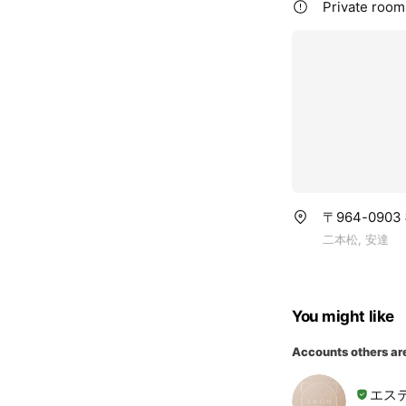
Private rooms
〒964-090
二本松, 安達
You might like
Accounts others ar
エステ