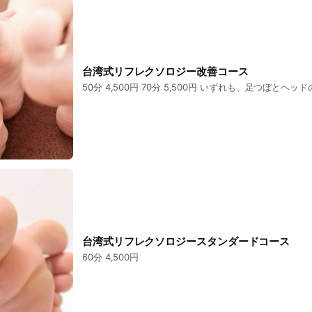
フレクソロジーセルフケアレッスン、ハンドマッサージレッスンも
ソロジストを目指す方には、養成講座もあります。
珈琲屋 風爺を併設しております。 南部鉄器でお湯を沸かしてドリッ
、ストレートコーヒー13種類以上に加えて、オリジナルブレンドも
台湾式リフレクソロジー改善コース
350円です。
50分 4,500円 70分 5,500円 いずれも、足つ
に基づく無農薬コーヒーも６種ございます。
の販売も行っております。
台湾式リフレクソロジースタンダードコース
60分 4,500円