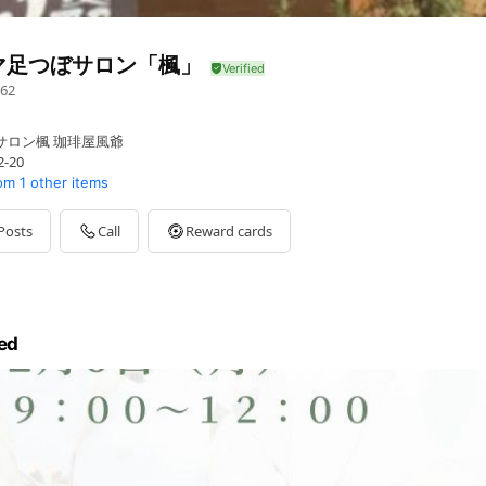
マ足つぼサロン「楓」
62
サロン楓 珈琲屋風爺
-20
om
1 other items
Posts
Call
Reward cards
ed