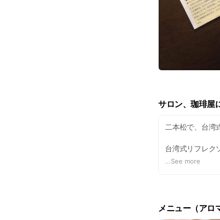
サロン、珈琲屋
二本松で、台湾
台湾式リフレク
て整える施術で
...
See more
肩こり、頭痛、
リフレクソロジ
当サロンでは、
メニュー（アロ
サージとのセッ