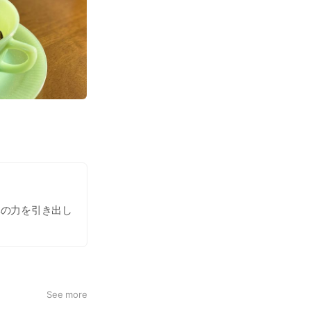
体の力を引き出し
が期待されます。
未病改善に台湾式
ージ、ヘッドマッ
See more