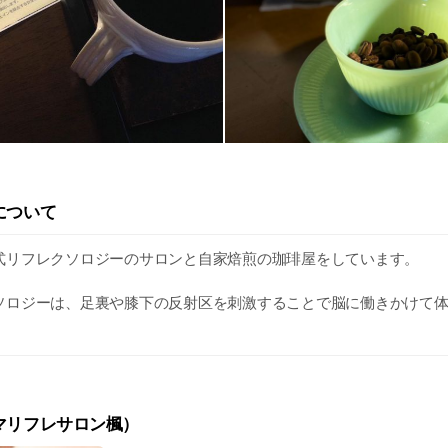
について
式リフレクソロジーのサロンと自家焙煎の珈琲屋をしています。
ソロジーは、足裏や膝下の反射区を刺激することで脳に働きかけて
す。ホルモンバランスを整えたり、免疫力を向上させたりする効果
慢性的疲労感、更年期症、気分がすぐれないなどの不定愁訴解消、
ーは最適です。
スタンダードコースに加え、改善コースもあります。 ハンドマッサ
マリフレサロン楓）
トもお得となっています。