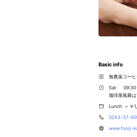
Basic info
無農薬コー
Sat
09:30
珈琲屋風爺は
Lunch
~ ￥1
0243-37-00
www.foojii-