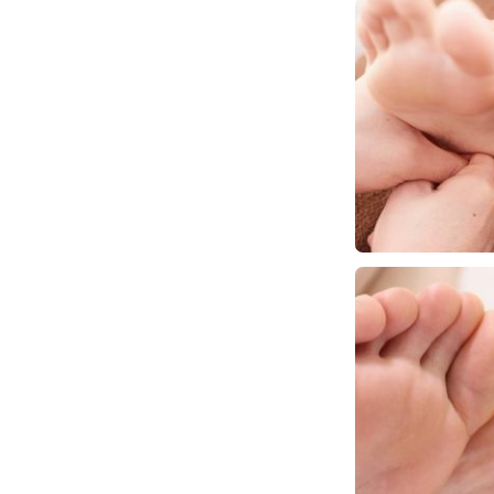
また、台湾式リ
プロのリフレク
自家焙煎の店、
コーヒーは常時
ます。おやつ付で
フェアトレード
ランチ、焙煎豆