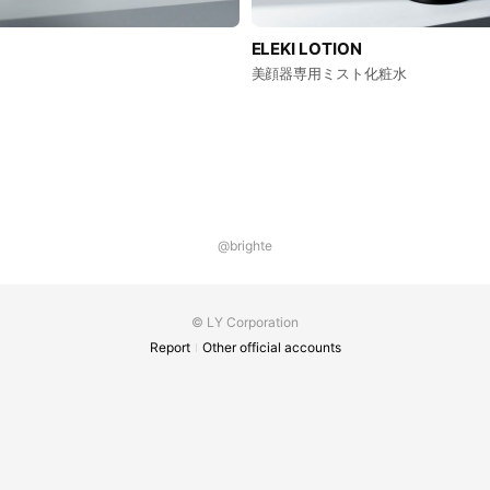
ELEKI LOTION
美顔器専用ミスト化粧水
@brighte
© LY Corporation
Report
Other official accounts