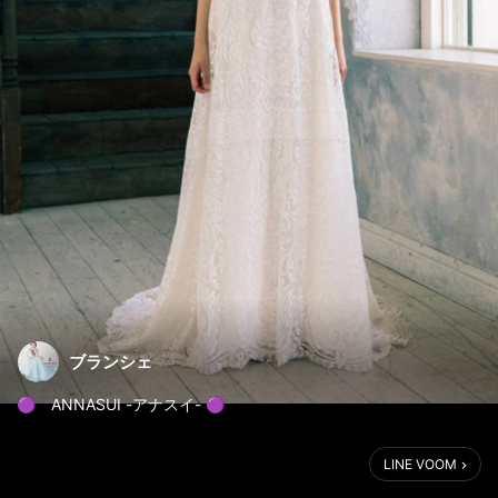
ブランシェ
🟣 ANNASUI -アナスイ- 🟣
▼concept
LINE VOOM
アナ スイが奏でるのは「二律背反」の美学