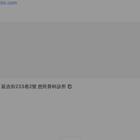
stic.com
北市 延吉街233巷2號 慈民骨科診所