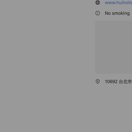
www.huiholi
No smoking
10692 台