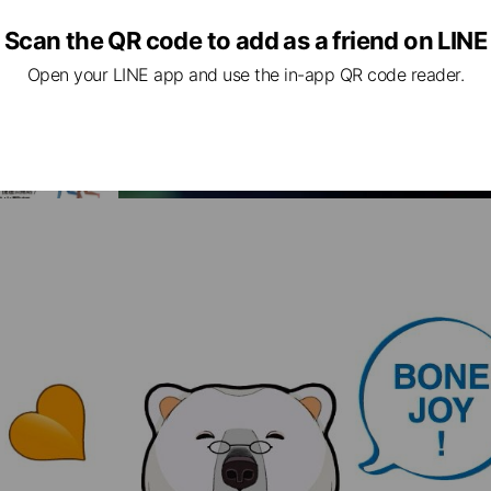
Scan the QR code to add as a friend on LINE
Open your LINE app and use the in-app QR code reader.