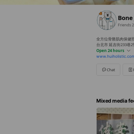
Bon
Friends
2
全方位骨骼肌肉保健照
台北市 延吉街233巷
Open 24 hours
www.huiholistic.co
Sun
00:00 - 00:00
Mon
00:00 - 00:00
Tue
00:00 - 00:00
Chat
Wed
00:00 - 00:00
Thu
00:00 - 00:00
Fri
00:00 - 00:00
Sat
00:00 - 00:00
10:00-20:30
Mixed media fe