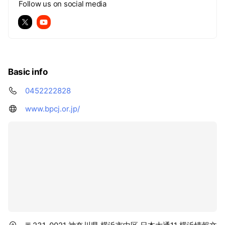
Follow us on social media
Basic info
0452222828
www.bpcj.or.jp/