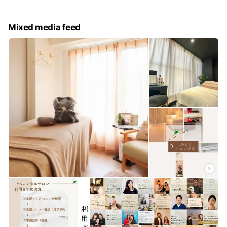
anan、Ray、mina、CREA等
☘️LMSレンタルサロンの特徴②
Mixed media feed
▶︎レンタルサロンのみの使用も◎
▶︎ご希望の場合、開業や集客、運営の相談が可能です。
▶︎webサイト（年間１万円）プランなど、ツール支援も豊富で
す。
https://lms-websupport.beauty-school.jp/