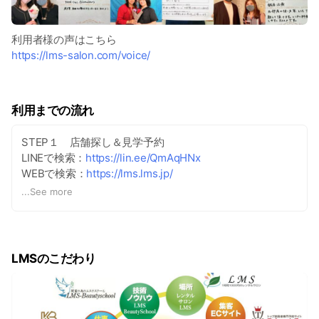
利用者様の声はこちら
https://lms-salon.com/voice/
利用までの流れ
STEP１ 店舗探し＆見学予約
LINEで検索：
https://lin.ee/QmAqHNx
WEBで検索：
https://lms.lms.jp/
Instagramで検索：
https://www.instagram.com/lms.jp/
...
See more
↓
STEP2 見学＆店舗登録申し込み
↓
STEP3 ご利用の予約
LMSのこだわり
※店舗登録が完了しますと、24時間いつでもweb予約がで
きます。
※店舗登録には審査があります。