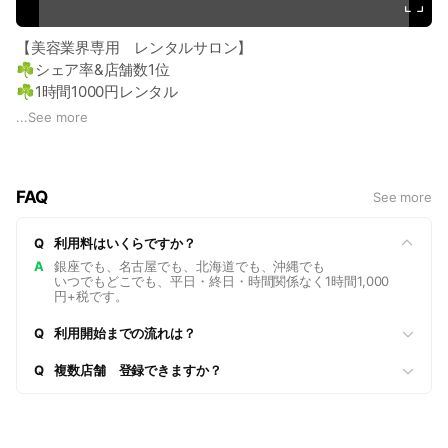
【美容業界専用 レンタルサロン】
☘️シェア率&店舗数1位
☘️1時間1000円レンタル
☘️利用者年間2,500人以上
...
See more
☘️北海道〜沖縄まで展開する大型チェーン
☘️メディア実績anan、Ray、mina、CREA等
FAQ
See more
集客サポートや全額返金保証付き技術スクール、HP作成、経
営勉強会などサポート充実⭐️ 個人サロンから店舗展開までお
Q
利用料はいくらですか？
任せ下さい‼️
A
銀座でも、名古屋でも、北海道でも、沖縄でも
いつでもどこでも、平日・終日・時間関係なく1時間1,000
円+税です。
Q
利用開始までの流れは？
Q
複数店舗 登録できますか？