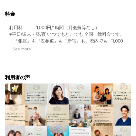
料金
利用料 ：1,000円/1時間（月会費等なし）
※平日/週末・昼/夜 いつでもどこでも 全国一律料金です。
『銀座』も『表参道』も『新宿』も、都内でも［1,000
円/1時間］です♪
...
See more
※税別
※ご利用希望に登録する際に店舗登録料(3,000円)が必要で
す。
利用者の声