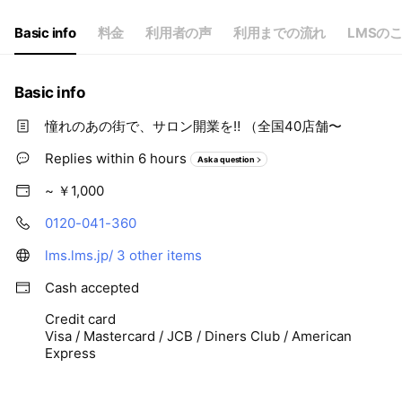
Basic info
料金
利用者の声
利用までの流れ
LMSの
Basic info
憧れのあの街で、サロン開業を‼️ （全国40店舗〜
Replies within 6 hours
Ask a question
~ ￥1,000
0120-041-360
lms.lms.jp/
3 other items
Cash accepted
Credit card
Visa / Mastercard / JCB / Diners Club / American
Express