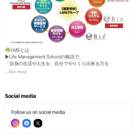
☘️LMSとは
▶︎Life Management Schoolの略語で、
「自身の生活や人生を、自分でやりくり出来る力を
学ぶ機会」を提供する開業支援サービスです。
...
See more
☘️LMSレンタルサロンの特徴①
▶︎業界最大級 美容専門レンタルサロン検索
Social media
▶︎全国一律 どこでも1時間1000円
▶︎全店舗 店舗担当者が在籍（気軽に質問いただけます。）
▶︎案内可能サロン 45店舗以上
Follow us on social media
▶︎北海道〜沖縄まで展開
▶︎利用者10,000人以上
▶︎メディア実績