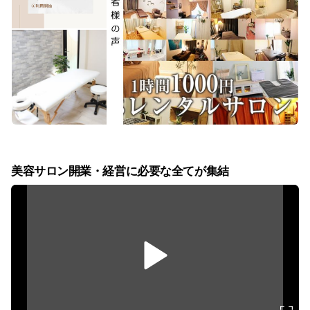
美容サロン開業・経営に必要な全てが集結
v
i
d
e
o