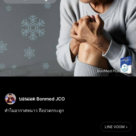
บอนเมด Bonmed JCO
ทำไมอากาศหนาว ถึงปวดกระดูก
ในฤดูหนาว คนบางคนอาจมีอาการปวดกระดูก ปวดเข่า หรือเจ็บ
LINE VOOM
บริเวณข้อเนื่องจากอุณหภูมิที่ลดลง ซึ่งส่งผลต่อร่างกายโดยเฉพาะคนที่
มีปัญหากระดูกหรือข้ออยู่แล้ว เช่น โรคข้ออักเสบ (Arthr...