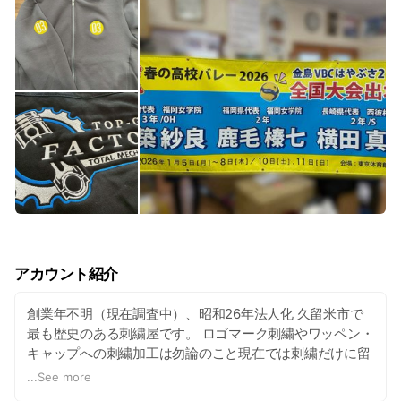
アカウント紹介
創業年不明（現在調査中）、昭和26年法人化 久留米市で
最も歴史のある刺繍屋です。 ロゴマーク刺繍やワッペン・
キャップへの刺繍加工は勿論のこと現在では刺繍だけに留
まらず、オリジナルプリントTシャツ・タオル・名刺の製
...
See more
作等デザインを生かしたオリジナル商品をご提案しており