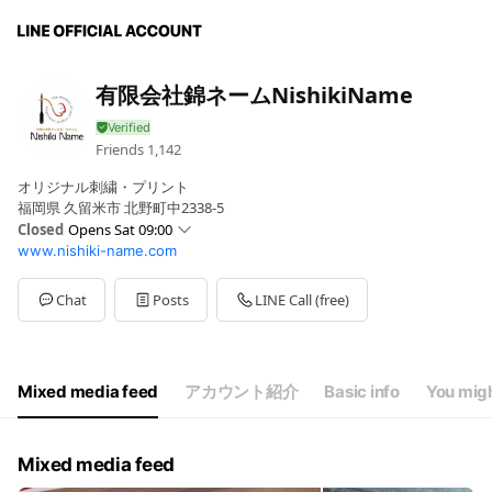
有限会社錦ネームNishikiName
Friends
1,142
オリジナル刺繍・プリント
福岡県 久留米市 北野町中2338-5
Closed
Opens Sat 09:00
www.nishiki-name.com
Mon
09:00 - 18:
Sat
09:00 - 18:
Sun
00:00 - 00:00
Chat
Posts
LINE Call (free)
定休日
Mixed media feed
アカウント紹介
Basic info
You migh
Mixed media feed