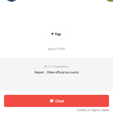
Top
@boa2199m
© LY Corporation
Report
Other official accounts
Chat
Country or region:
Japan