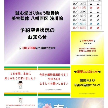
🔒 個人情報の管理について 🔐
いただいたメッセージやご連絡内容は、第三者が閲覧すること
は一切ありません。
林が責任を持って管理しておりますので、安心してご利用くだ
さい。
―――――――――――――
🔻お役立ちリンクまとめ🔻
🟢公式LINE：
https://lin.ee/rJFK51A
📸Instagram：
https://onl.tw/MVYN3mf
📍Google：
https://g.page/r/CaX9LRZaJdbYEBM/review
📝エキテン：
https://www.ekiten.jp/shop_76417378/