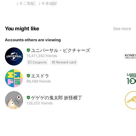
ＪＲ二島駅, ＪＲ本城駅
You might like
See more
Accounts others are viewing
ユニバーサル・ピクチャーズ
15,411,362 friends
Coupons
Reward card
エスドラ
88,489 friends
ゲゲゲの鬼太郎 妖怪横丁
129,253 friends