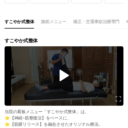
Wed
09:00 - 13:00
Thu
09:00 - 12:00,15:00 - 20:00
Fri
09:00 - 12:00,15:00 - 20:00
Sat
09:00 - 13:00
すこやか式整体
施術メニュー
矯正・交通事故治療専門
水・土は9：00～13：00まで 水・土の午後、日、祝は休み
すこやか式整体
v
i
d
e
o
当院の看板メニュー「すこやか式整体」は、
⭐️【神経–筋整復法】をベースに、
⭐️【筋膜リリース】を融合させたオリジナル療法。