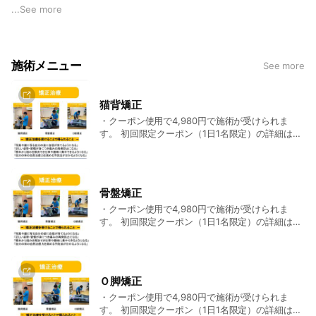
...
See more
───こんなお悩みに───
・慢性的な肩こり・腰痛
・手足のしびれやだるさ
施術メニュー
See more
・交通事故後のむち打ち症状
───施術の特長───
猫背矯正
1⃣ 特注ベッド＆特注イスで「骨格を整え」
・クーポン使用で4,980円で施術が受けられま
2⃣ 筋膜リリースで「筋肉の緊張をゆるめ」
す。 初回限定クーポン（1日1名限定）の詳細は、
3⃣ 血液・リンパの流れを促進し「自然治癒力を高める」
下記の「詳細」をクリックしてください。 初回施
術料金：12,000円。 2回目以降：6,600円です。
───アフターケア───
施術後は「ご自宅でできるセルフケア」を個別指導。
骨盤矯正
通院ペースや期間も明確にプランをご提案し、根本改善をサポ
・クーポン使用で4,980円で施術が受けられま
す。 初回限定クーポン（1日1名限定）の詳細は、
ートします。
下記の「詳細」をクリックしてください。 初回施
術料金：12,000円。 2回目以降：6,600円です。
───こんな方におすすめ───
（産後は、1ヶ月後から可能です）
◎ 健康に前向きで、セルフケアを継続できる方
Ｏ脚矯正
◎ 定期的に通院し、しっかり体を整えたい方
・クーポン使用で4,980円で施術が受けられま
す。 初回限定クーポン（1日1名限定）の詳細は、