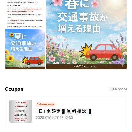
🏡HP①：
https://sukoyaka2002.com/
🏡HP②：
https://www.sukoyaka-chiryouin.jp/
―――――――――――――
🌿 施術のモットー 🌿
「今の不調が、未来の不安に変わる前に。」
一緒に“超健康”を目指して、楽しく体の調子を整えていきまし
ょう♪
―――――――――――――
Coupon
See more
🏠 すこやか治療院（北九州若松整骨院）🏠
1-time use
1 日 1 名 限定📱 無 料 相 談 📱
〒808-0103
2026.01.01
~
2026.12.30
福岡県北九州市若松区二島5丁目1-37
グランドアベニュー二島1階