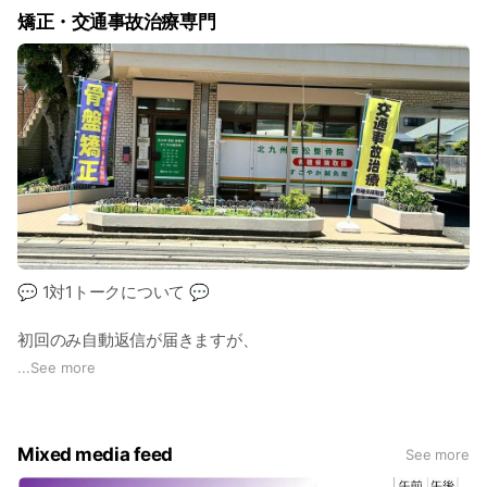
矯正・交通事故治療専門
💬 1対1トークについて 💬
初回のみ自動返信が届きますが、
2通目以降は林が直接返信しております。
...
See more
お気軽にご相談ください♪
Mixed media feed
See more
―――――――――――――