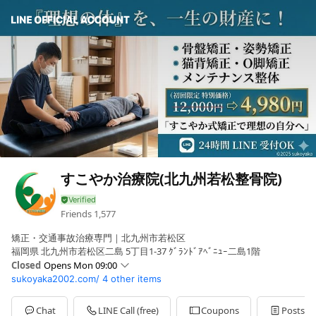
すこやか治療院(北九州若松整骨院)
Friends
1,577
矯正・交通事故治療専門｜北九州市若松区
福岡県 北九州市若松区二島 5丁目1-37 ｸﾞﾗﾝﾄﾞｱﾍﾞﾆｭｰ二島1階
Closed
Opens Mon 09:00
sukoyaka2002.com/
4 other items
Sun
Closed
Mon
09:00 - 12:00,15:00 - 20:00
Tue
09:00 - 12:00,15:00 - 20:00
Chat
LINE Call (free)
Coupons
Posts