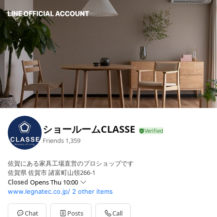
ショールームCLASSE
Friends
1,359
佐賀にある家具工場直営のプロショップです
佐賀県 佐賀市 諸富町山領266-1
Closed
Opens Thu 10:00
www.legnatec.co.jp/
2 other items
Sun
10:00 - 18:00
Mon
10:00 - 18:00
Tue
10:00 - 18:00
Chat
Posts
Call