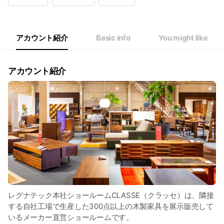
Wed
Closed
Thu
10:00 - 18:00
Fri
10:00 - 18:00
Sat
10:00 - 18:00
アカウント紹介
Basic info
You might like
定休日 毎週水曜日、年末年始、夏季
アカウント紹介
レグナテック本社ショールームCLASSE（クラッセ）は、隣接
する自社工場で生産した300点以上の木製家具を展示販売して
いるメーカー直営ショールームです。