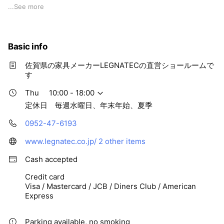
天然木無垢材を使用したセミオーダーのダイニングテーブルや
...
See more
デスク、ソファやチェア、TVスタンド、キッチン収納など、
多種多様な家具を取り揃えています。 その他にも、楠を使用
した一枚板創作テーブルや木の小物、アウトレット家具も取り
Basic info
揃えています。
佐賀県の家具メーカーLEGNATECの直営ショールームで
す
Thu
10:00 - 18:00
定休日 毎週水曜日、年末年始、夏季
0952-47-6193
www.legnatec.co.jp/
2 other items
Cash accepted
Credit card
Visa / Mastercard / JCB / Diners Club / American
Express
Parking available, no smoking