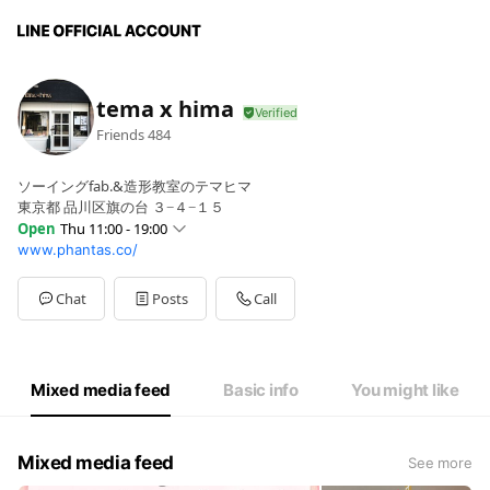
tema x hima
Friends
484
ソーイングfab.&造形教室のテマヒマ
東京都 品川区旗の台 ３−４−１５
Open
Thu 11:00 - 19:00
www.phantas.co/
Sun
Closed
Mon
11:00 - 19:00
Tue
11:00 - 19:00
Chat
Posts
Call
Wed
Closed
Thu
11:00 - 19:00
Fri
11:00 - 19:00
Sat
11:00 - 19:00
Mixed media feed
Basic info
You might like
土曜不定期営業、月末水曜営業
Mixed media feed
See more