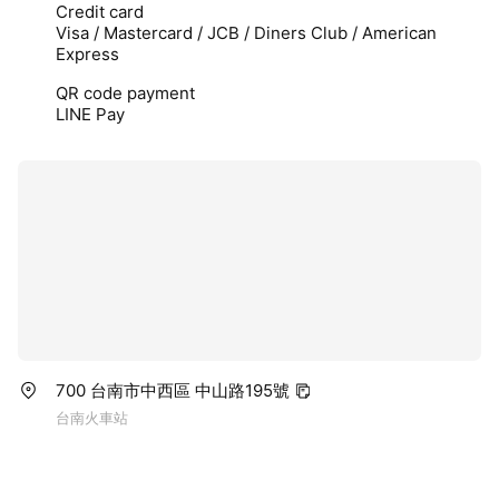
Credit card
Visa / Mastercard / JCB / Diners Club / American
Express
QR code payment
LINE Pay
700 台南市中西區 中山路195號
台南火車站