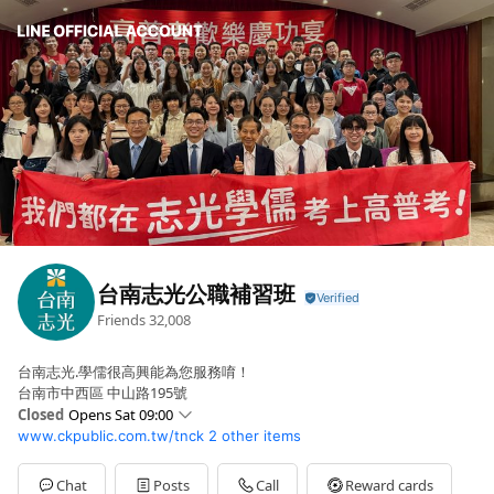
台南志光公職補習班
Friends
32,008
台南志光.學儒很高興能為您服務唷！
台南市中西區 中山路195號
Closed
Opens Sat 09:00
www.ckpublic.com.tw/tnck
2 other items
Sun
09:00 - 18:00
Mon
09:00 - 21:50
Tue
09:00 - 21:50
Chat
Posts
Call
Reward cards