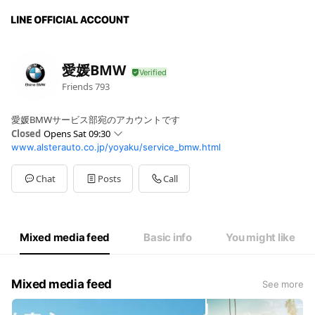
愛媛BMW
Friends
793
愛媛BMWサービス部宛のアカウントです
Closed
Opens Sat 09:30
www.alsterauto.co.jp/yoyaku/service_bmw.html
Sun
09:30 - 08:00
Mon
09:30 - 08:00
Tue
09:30 - 08:00
Chat
Posts
Call
Wed
09:30 - 08:00
Thu
09:30 - 08:00
Fri
09:30 - 08:00
Sat
09:30 - 08:00
Mixed media feed
Basic info
You might like
定休日：毎週火曜日・第１第３水曜日
Mixed media feed
See more