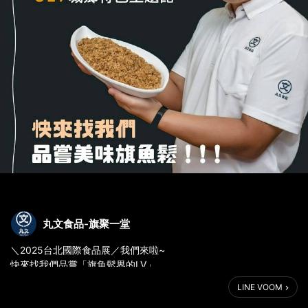
丸文食品-旗聚一堂
＼2025台北國際食品展／我們來啦~
快來找我們品嘗「旗魚鬆界的LV」
⛱活動時間：6/25(三)- 6/28(六) 10:00-18:00
LINE VOOM
6/28(六) 10:00-17:00
⛱地點：台北南港展覽二館 4F，城鄉特色主題館017