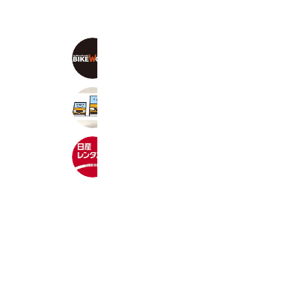
バイクワールド インターパーク宇都
4,189 friends
Coupons
Reward card
トヨタカローラ南茨城
1,691 friends
Coupons
Reward card
日産レンタカー
104,323 friends