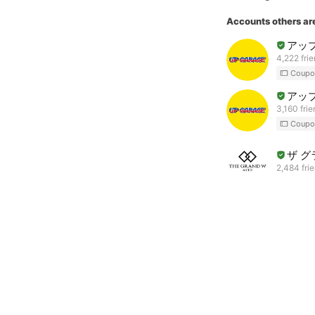
Accounts others ar
アッ
4,222 fri
Coupo
アッ
3,160 fri
Coupo
ザ グ
2,484 fri