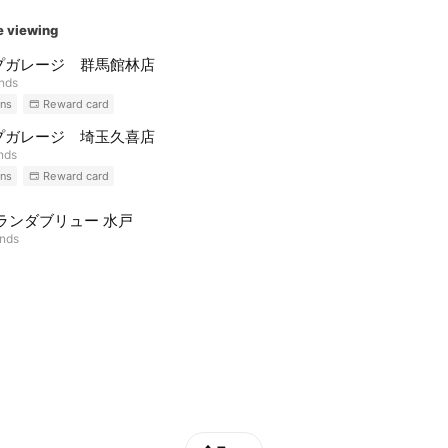
e viewing
プガレージ 群馬館林店
ends
ns
Reward card
プガレージ 埼玉久喜店
ends
ns
Reward card
ランダブリュー 水戸
ends