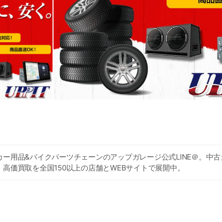
カー用品&バイクパーツチェーンのアップガレージ公式LINE＠。中
高価買取を全国150以上の店舗とWEBサイトで展開中。