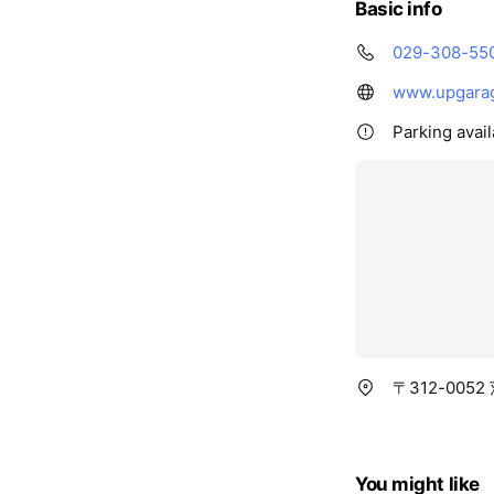
Basic info
029-308-55
www.upgara
Parking avail
〒312-005
You might like