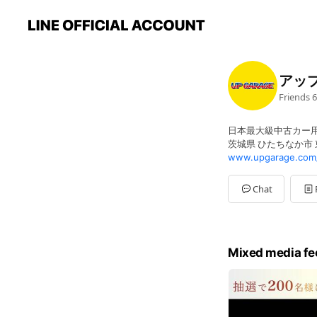
アッ
Friends
6
日本最大級中古カー
茨城県 ひたちなか市 
www.upgarage.com
Chat
Mixed media fe